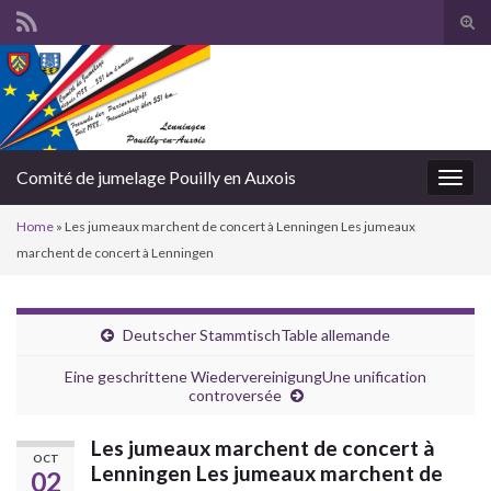
Togg
Comité de jumelage Pouilly en Auxois
Toggl
Home
»
Les jumeaux marchent de concert à Lenningen Les jumeaux
marchent de concert à Lenningen
Deutscher Stammtisch
Table allemande
Eine geschrittene Wiedervereinigung
Une unification
controversée
Les jumeaux marchent de concert à
OCT
Lenningen
Les jumeaux marchent de
02