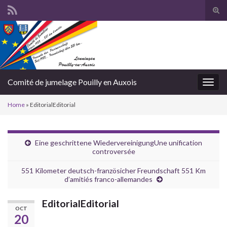
Togg
Comité de jumelage Pouilly en Auxois
Toggl
Home
»
EditorialEditorial
Eine geschrittene Wiedervereinigung
Une unification
controversée
551 Kilometer deutsch-französicher Freundschaft
551 Km
d’amitiés franco-allemandes
Editorial
Editorial
OCT
20