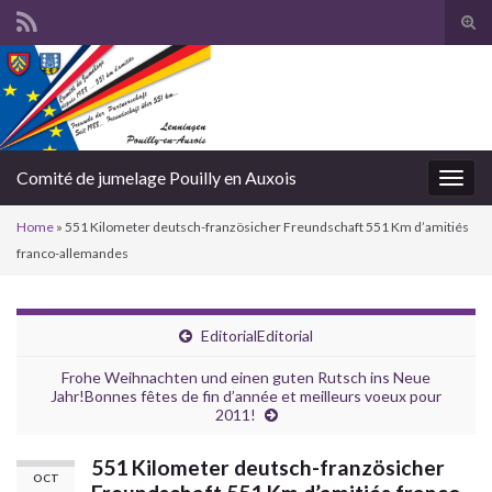
Togg
Comité de jumelage Pouilly en Auxois
Toggl
Home
»
551 Kilometer deutsch-französicher Freundschaft 551 Km d’amitiés
franco-allemandes
Editorial
Editorial
Frohe Weihnachten und einen guten Rutsch ins Neue
Jahr!
Bonnes fêtes de fin d’année et meilleurs voeux pour
2011!
551 Kilometer deutsch-französicher
OCT