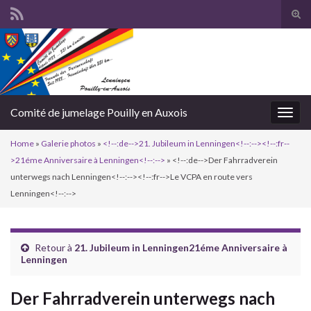
Togg
Comité de jumelage Pouilly en Auxois
Toggl
Home
»
Galerie photos
»
<!--:de-->21. Jubileum in Lenningen<!--:--><!--:fr--
>21éme Anniversaire à Lenningen<!--:-->
»
<!--:de-->Der Fahrradverein
unterwegs nach Lenningen<!--:--><!--:fr-->Le VCPA en route vers
Lenningen<!--:-->
Retour à
21. Jubileum in Lenningen
21éme Anniversaire à
Lenningen
Der Fahrradverein unterwegs nach