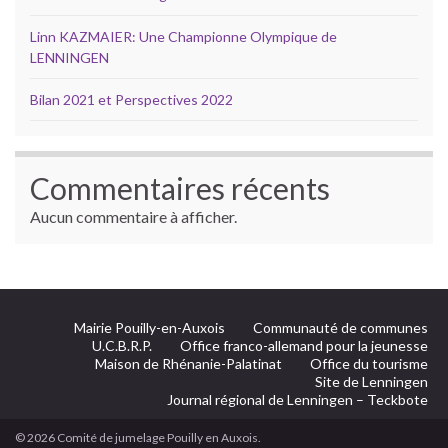
Linn KAZMAIER: Une Championne Olympique de
LENNINGEN
Bilan 2021 et Perspectives 2022
Commentaires récents
Aucun commentaire à afficher.
Mairie Pouilly-en-Auxois
Communauté de communes
U.C.B.R.P.
Office franco-allemand pour la jeunesse
Maison de Rhénanie-Palatinat
Office du tourisme
Site de Lenningen
Journal régional de Lenningen – Teckbote
© 2026 Comité de jumelage Pouilly en Auxois.